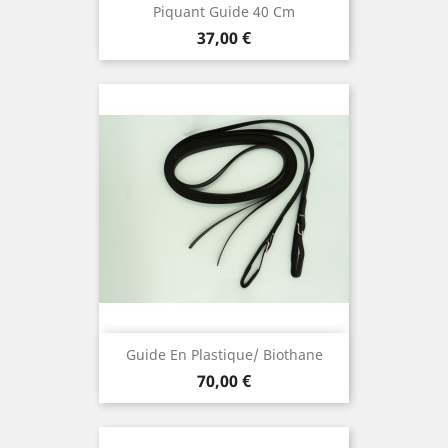
Piquant Guide 40 Cm
Preis
37,00 €
Guide En Plastique/ Biothane
Preis
70,00 €