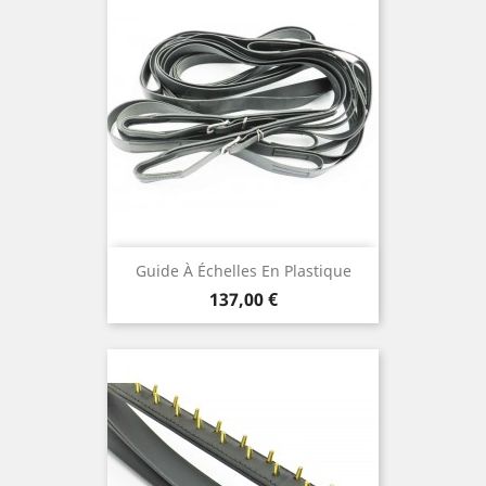
Guide À Échelles En Plastique
Preis
137,00 €