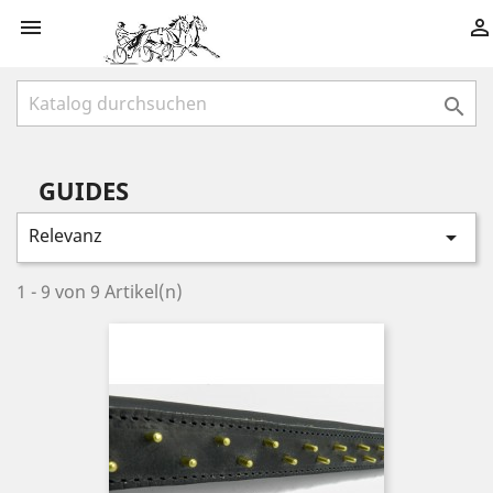



GUIDES
Relevanz

1 - 9 von 9 Artikel(n)