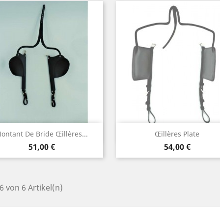
Vorschau
Vorschau


ontant De Bride Œillères...
Œillères Plate
Preis
Preis
51,00 €
54,00 €
 6 von 6 Artikel(n)