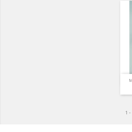
M
1 -