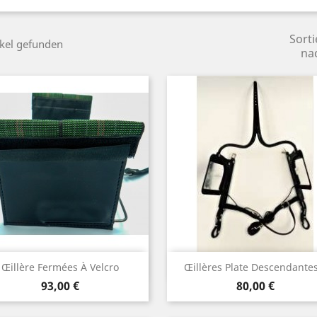
Sorti
ikel gefunden
na
Vorschau
Vorschau


Œillère Fermées À Velcro
Œillères Plate Descendantes
Preis
Preis
93,00 €
80,00 €