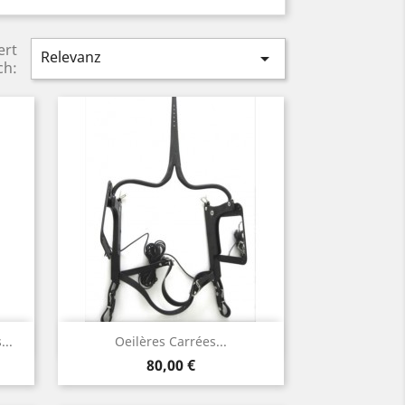
ert
Relevanz

ch:
Vorschau

...
Oeilères Carrées...
Preis
80,00 €