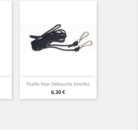
Vorschau

Ficelle Pour Débouche Oreilles
Preis
6,30 €