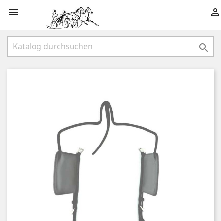


