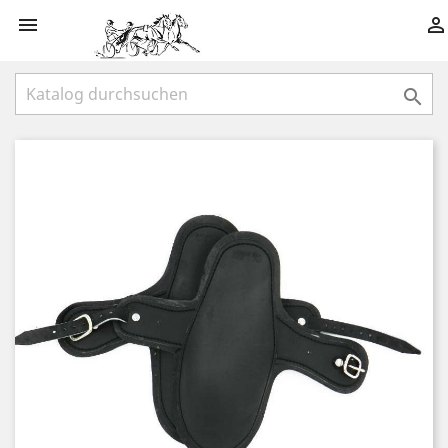


