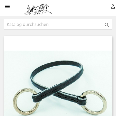


