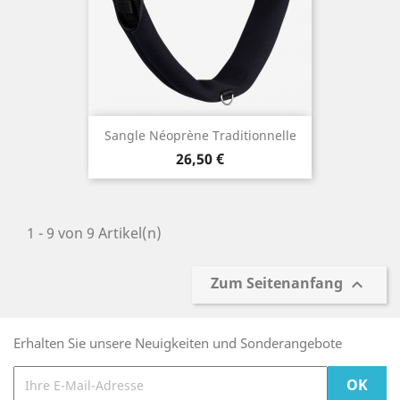
Sangle Néoprène Traditionnelle
Preis
26,50 €
1 - 9 von 9 Artikel(n)
Zum Seitenanfang

Erhalten Sie unsere Neuigkeiten und Sonderangebote