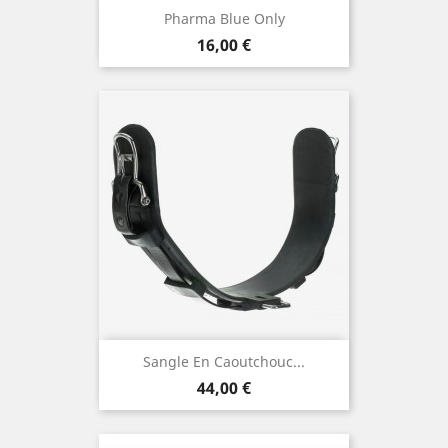
Pharma Blue Only
Preis
16,00 €
Sangle En Caoutchouc...
Preis
44,00 €