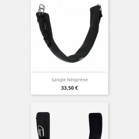
Sangle Néoprène
Preis
33,50 €