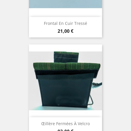
Frontal En Cuir Tressé
Prix
21,00 €
Œillère Fermées À Velcro