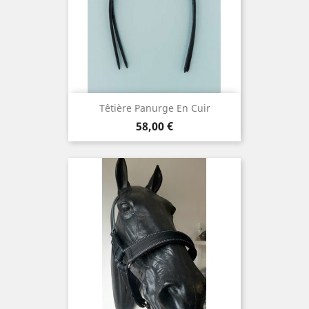
Têtière Panurge En Cuir
Prix
58,00 €