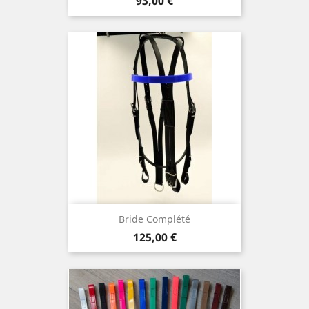
Prix
93,00 €
Bride Complété
Prix
125,00 €