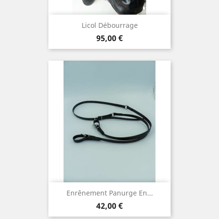
Licol Débourrage
Prix
95,00 €
Enrênement Panurge En...
Prix
42,00 €