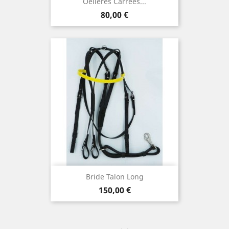
Oeilères Carrées...
Prix
80,00 €
Bride Talon Long
Prix
150,00 €