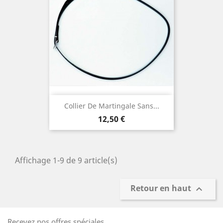
Collier De Martingale Sans...
Prix
12,50 €
Affichage 1-9 de 9 article(s)
Retour en haut

Recevez nos offres spéciales