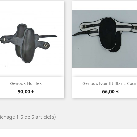
Aperçu rapide
Aperçu rapide


Genoux Horflex
Genoux Noir Et Blanc Cour
Prix
Prix
90,00 €
66,00 €
ichage 1-5 de 5 article(s)