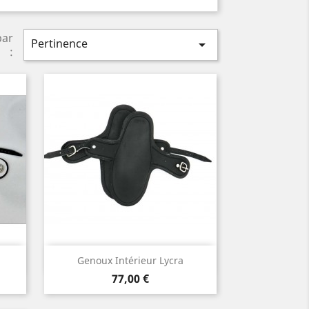
par
Pertinence

:
Aperçu rapide

Genoux Intérieur Lycra
Prix
77,00 €