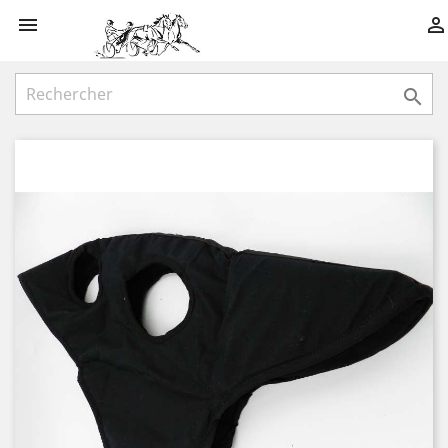


